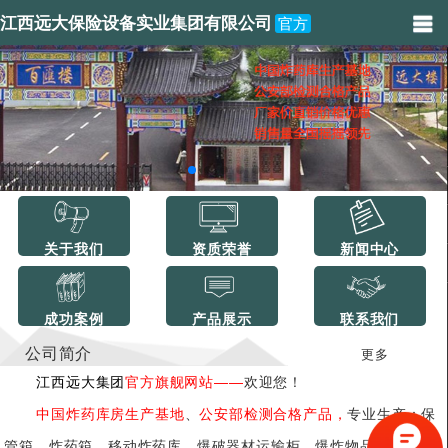
江西远大保险设备实业集团有限公司
官方
关于我们
资质荣誉
新闻中心
成功案例
产品展示
联系我们
公司简介
更多
江西远大集团
官方旗舰网站——
欢迎您！
中国炸药库房生产基地
、
公安部检测合格产品，
专业生产：保
管箱、炸药箱、移动炸药库、爆破器材运输柜、爆炸物品储存柜、